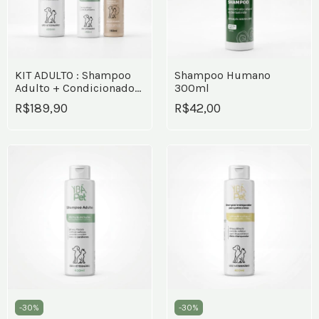
KIT ADULTO : Shampoo
Shampoo Humano
Adulto + Condicionador
300ml
hidratante + Espuma de
R$189,90
R$42,00
banho a seco
-
30
%
-
30
%