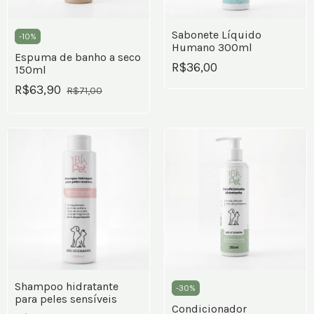
Sabonete Líquido
-
10
%
Humano 300ml
Espuma de banho a seco
R$36,00
150ml
R$63,90
R$71,00
Shampoo hidratante
-
30
%
para peles sensíveis
Condicionador