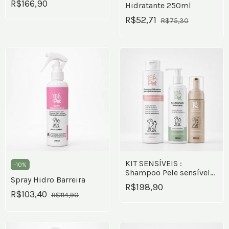
R$166,90
Hidratante 250ml
R$52,71
R$75,30
KIT SENSÍVEIS :
-
10
%
Shampoo Pele sensível
Spray Hidro Barreira
400ml + Condicionador
R$198,90
hidratante + Espuma de
R$103,40
R$114,90
banho a seco