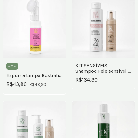
KIT SENSÍVEIS :
-
10
%
Shampoo Pele sensível +
Espuma Limpa Rostinho
Espuma de banho a seco
R$134,90
R$43,80
R$48,90